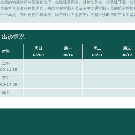
多发病的精准诊断与规范化治疗，在慢性鼻窦炎、过敏性鼻炎、突发性耳聋、眩晕
任为航空耳鼻喉科体检医师，熟练掌握空勤人员及空中交通管制人员的航空体检
空性中耳炎、气压创伤性鼻窦炎、噪声性听力损伤等）的精准诊断与航空医学鉴
出诊情况
周日
周一
周二
周三
时间
08/09
08/10
08/11
08/12
上午
:00-11:35
下午
:00-17:05
晚上