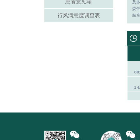
患者意见箱
及
委
行风满意度调查表
航
08
14