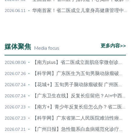
华南首家！省二医成立儿童身高健康管理中心，专注4-10岁长高黄金期，阶梯干预重构助长体系
2026.06.11
媒体聚焦
更多内容>>
Media focus
【南方plus】省二医成立面肌痉挛微创诊疗中心，新术式缩小手术探查范围
2026.08.06
【科学网】广东医生为五旬男脑动脉瘤破裂介入“拆弹”成功
2026.07.26
【花城+】五旬男子脑动脉瘤破裂 广州医生精准“拆弹”
2026.07.24
【广东卫生在线】反复长痘留疤？AI+中西医精准“战痘”！专家：避开这些祛痘误区
2026.07.24
【南方+】青少年反复长痘怎么办？省二医成立难治性痤疮诊疗中心
2026.07.23
【科学网】广东省第二人民医院难治性痤疮诊疗中心揭牌
2026.07.23
【广州日报】急性髓系白血病规范化诊疗中心在广东省第二人民医院正式挂牌
2026.07.21