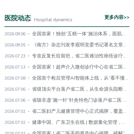
医院动态
更多内容>>
Hospital dynamics
全国首家！独创“五精一体”施治体系，面肌痉挛微创诊疗中心落地省二医
2026.08.06
《南方》杂志刊发李观明党委书记署名文章《把准“关键密码” 写好惠民答卷》
2026.08.05
专攻反复长痘留疤，省二医难治性痤疮诊疗中心揭牌，AI+中西医双赋能
2026.07.23
全国首家！超声介入微创诊疗中心在省二医揭牌成立，超微创治疗各类难治性结节、囊肿
2026.07.13
全国首个检后管理AI智能体上线，从“看不懂”到“用得上”，检后管理有了“数字管家”
2026.07.08
省级顶尖平台落户省二医，从生命源头阻断遗传性疾病
2026.07.06
省级非遗“施一针”针灸特色门诊落户省二医 探索中医药传承创新新路径
2026.07.06
省二医妇产儿健康管理中心正式揭牌，覆盖母婴、女性、儿童全需求
2026.07.02
健康中国、广东卫生在线 | 数据量化管理，如何让一家三甲医院逆势增长
2026.07.02
全国首家！省二医手指再造中心揭牌，破解“修手失脚”困局，覆盖全年龄段手指缺损再造
2026.07.02