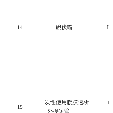
14
碘伏帽
HJ
一次性使用腹膜透析
H
15
外接短管