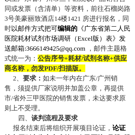
同或发票（含清单）等资料，
前往石榴岗路
3
号美豪丽致酒店
14
楼
1421
房进行报名，同
时
以邮件方式把可
编辑的
《广东省第二人民
医院耗材试剂市场调研（Excel
版）表》发
送邮箱:3666149425@qq.com
，邮件主题格
式统一为：
公告序号
+
耗材
/
试剂名称
+
供应
商名称，勿发
PDF/
扫描版。
2
、
要求：
如未一年内在广东
/
广州销
售，须提供厂家说明并加盖公章，再提供
市
/
省外三甲医院的销售发票，未达要求原
则上不受理。
四、
谈判流程及要求
报名结束后将组织开展项目论证，
论证