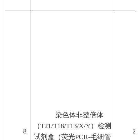
染色体非整倍体
（
T21/T18/T13/X/Y
）检测
8
24
试剂盒（荧光
PCR-
毛细管