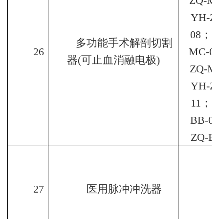
ZQ-M
YH-Z
08
；
Y
多功能手术解剖切割
26
MC-0
器
(
可止血消融电极
)
ZQ-M
YH-Z
11
；
Y
BB-01
ZQ-B
27
医用脉冲冲洗器