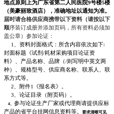
地点原则上为广东省第二人民医院
9
号楼
5
楼
（美豪丽致酒店），准确地址以通知为准。
届时请合格供应商携带以下资料（请按以下
顺
序装订成册并添加页码，所有资料必须加
盖公章）参加论证：
1
、资料封面格式：所含内容依次如下
:
封面标题《试剂
/
耗材采购项目论证资
料》、产品名称、品牌（
/
则写明中英文两
种）、规格型号、供应商名称、联系人、联
系方式等。
2
、附件
1
《报名表》。
3
、论证目录（附页码）。
参与论证生产厂家或代理商请提供应标
4
、
产品的省平台挂网信息资料等。
要求清晰可见