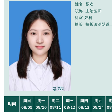
姓名 : 杨欢
职称 : 主治医师
科室 :妇科
擅长 : 擅长诊治阴道炎症、月经不调、闭经、多囊卵巢、更年期综合征、HPV感染、宫颈病变等
周日
周一
周二
周三
周四
周五
时间
08/09
08/10
08/11
08/12
08/13
08/14
08