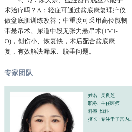
术治疗吗？A：轻症可通过盆底康复理疗仪
做盆底肌训练改善；中重度可采用高位骶韧
带悬吊术、尿道中段无张力悬吊术(TVT-
O)，创伤小、恢复快，术后配合盆底康
复，有效解决漏尿、脱垂问题。
专家团队
姓名 : 吴良芝
职称 : 主任医师
科室 :妇科
擅长 : 专注于子宫内膜癌、宫颈癌和宫颈癌前病变、卵巢癌、子宫肌瘤、子宫腺肌瘤、HPV 持续感染、盆底功能障碍和妇科内分泌相关疾病整治，尤其擅长宫颈病变逆转和HPV清除及经腹腔镜子宫腺肌