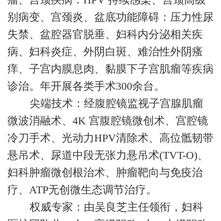
别病变、宫颈炎、盆底功能障碍：压力性尿
失禁、盆腔器官脱垂、妇科内分泌相关疾
病、妇科炎症、外阴白斑、难治性外阴瘙
痒、子宫内膜息肉、黏膜下子宫肌瘤等疾病
诊治。年开展各类手术300余台。
尖端技术：经腹腔镜监视子宫腺肌瘤
微波消融术、4K 宫腹腔镜微创术、宫腔镜
冷刀手术、光动力HPV清除术、高位骶韧带
悬吊术、尿道中段无张力悬吊术(TVT-O)、
妇科肿瘤微创根治术、肿瘤靶向与免疫治
疗、ATP无创微生态调节治疗。
权威专家：由吴良芝主任领衔，妇科