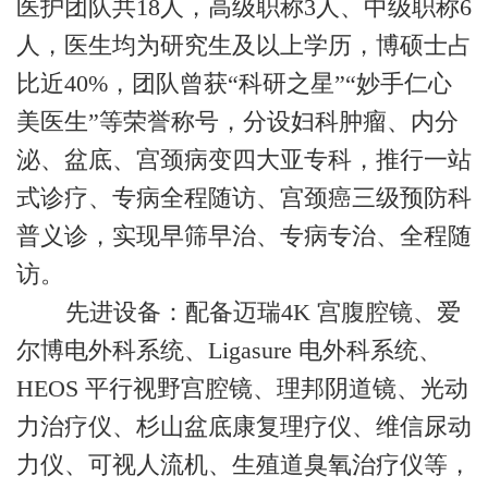
医护团队共18人，高级职称3人、中级职称6
人，医生均为研究生及以上学历，博硕士占
比近40%，团队曾获“科研之星”“妙手仁心
美医生”等荣誉称号，分设妇科肿瘤、内分
泌、盆底、宫颈病变四大亚专科，推行一站
式诊疗、专病全程随访、宫颈癌三级预防科
普义诊，实现早筛早治、专病专治、全程随
访。
先进设备：配备迈瑞4K 宫腹腔镜、爱
尔博电外科系统、Ligasure 电外科系统、
HEOS 平行视野宫腔镜、理邦阴道镜、光动
力治疗仪、杉山盆底康复理疗仪、维信尿动
力仪、可视人流机、生殖道臭氧治疗仪等，