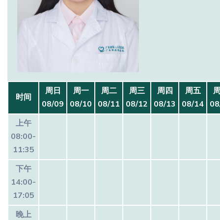
周日
周一
周二
周三
周四
周五
时间
08/09
08/10
08/11
08/12
08/13
08/14
08
上午
08:00-
11:35
下午
14:00-
17:05
晚上