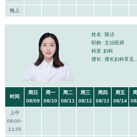
晚上
姓名 : 陈洁
职称 : 主治医师
科室 :妇科
擅长 : 擅长妇科常见病、多发病及妇科急腹症
周日
周一
周二
周三
周四
周五
时间
08/09
08/10
08/11
08/12
08/13
08/14
08
上午
08:00-
11:35