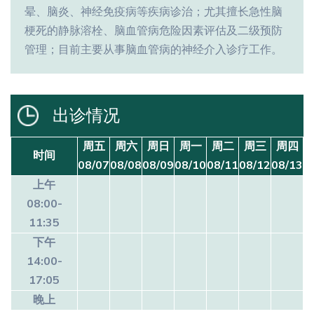
晕、脑炎、神经免疫病等疾病诊治；尤其擅长急性脑
梗死的静脉溶栓、脑血管病危险因素评估及二级预防
管理；目前主要从事脑血管病的神经介入诊疗工作。
出诊情况
周五
周六
周日
周一
周二
周三
周四
时间
08/07
08/08
08/09
08/10
08/11
08/12
08/13
上午
08:00-
11:35
下午
14:00-
17:05
晚上