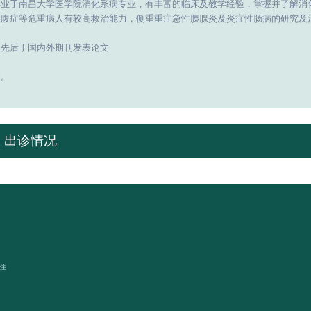
毕业于南昌大学医学院消化系病专业，有丰富的临床及教学经验，掌握并了解消
急腹症等危重病人有较高救治能力，侧重重症急性胰腺炎及炎症性肠病的研究及
，先后于国内外期刊发表论文
篇。
出诊情况
关注