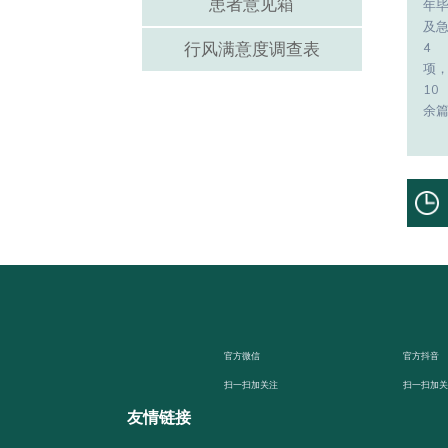
患者意见箱
年
及
行风满意度调查表
4
项
10
余
官方微信
官方抖音
扫一扫加关注
扫一扫加
友情链接