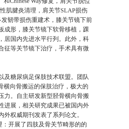
hinese Way修复，肩关节脱位
，钙化性肌腱炎清理，肩关节SLAP损伤
多发韧带损伤重建术，膝关节镜下前
板成形，膝关节镜下软骨移植，踝
，居国内先进水平行列。此外，科
合征等关节镜下治疗，手术具有微
以及糖尿病足保肢技术联盟。团队
胫骨横向骨搬运的保肢治疗，极大的
压力。自主研发新型胫骨横向骨搬
性进展，相关研究成果已被国内外
内外权威期刊发表了系列论文。
理：开展了四肢及骨关节畸形的的