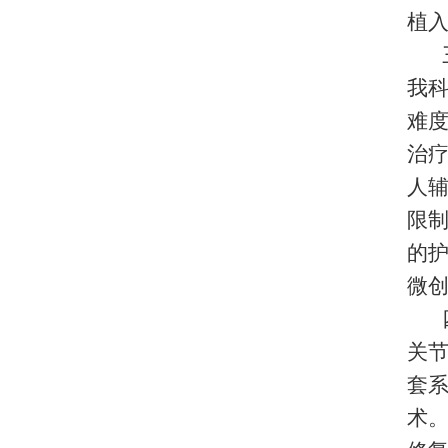
植
我
难度
治疗
人辅
限
的
微创
关
套
术