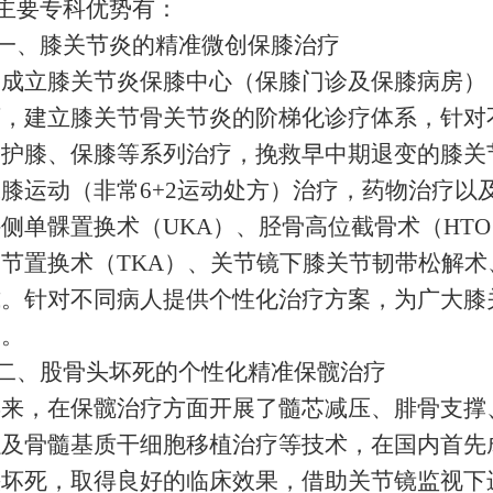
主要专科优势有：
一、膝关节炎的精准微创保膝治疗
室成立膝关节炎保膝中心（保膝门诊及保膝病房）
下，建立膝关节骨关节炎的阶梯化诊疗体系，针对
、护膝、保膝等系列治疗，挽救早中期退变的膝关
膝运动（非常6+2运动处方）治疗，药物治疗以
侧单髁置换术（UKA）、胫骨高位截骨术（HT
节置换术（TKA）、关节镜下膝关节韧带松解术
式。针对不同病人提供个性化治疗方案，为广大膝
务。
二、股骨头坏死的个性化精准保髋治疗
年来，在保髋治疗方面开展了髓芯减压、腓骨支撑
以及骨髓基质干细胞移植治疗等技术，在国内首先
头坏死，取得良好的临床效果，借助关节镜监视下