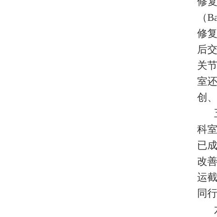
修复
（B
修复
后
关
室
创
科
已成
改
运
同