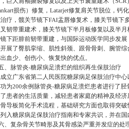
，巨大肩袖撕裂修复以及上关节囊重建术（SCR）和C
ankart损伤）修复，Latarjet修复肩关节脱位
治疗，髋关节镜下FAI盂唇修复术，膝关节镜下
交叉韧带重建术，膝关节镜下半月板修复以及半月
节镜下距腓前韧带重建，与国际运动医学同步发展
还开展了臀肌挛缩、肌性斜颈、跟骨骨刺、腕管综
、出血少、创伤小、恢复快的优点。
五、脉管炎-糖尿病足溃烂的组织再生保肢治疗
室成立广东省第二人民医院糖尿病足保肢治疗中心
功为200余例脉管炎-糖尿病足溃烂患者进行了
善了患者的生活质量，减轻患者家庭的精神及经济
截骨导板简化手术流程，基础研究方面也取得突破
行列入糖尿病足保肢治疗指南和专家共识，并在国
六、复杂骨关节畸形及其骨感染严重并发症的处