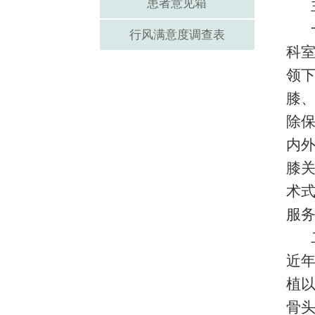
患者意见箱
行风满意度调查表
科
领
膝
除保
内外
膝关
术
服
近
植
骨