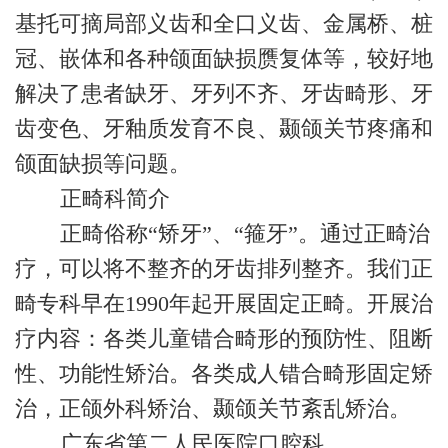
基托可摘局部义齿和全口义齿、金属桥、桩
冠、嵌体和各种颌面缺损赝复体等，较好地
解决了患者缺牙、牙列不齐、牙齿畸形、牙
齿变色、牙釉质发育不良、颞颌关节疼痛和
颌面缺损等问题。
正畸科简介
正畸俗称“矫牙”、“箍牙”。通过正畸治
疗，可以将不整齐的牙齿排列整齐。我们正
畸专科早在1990年起开展固定正畸。开展治
疗内容：各类儿童错合畸形的预防性、阻断
性、功能性矫治。各类成人错合畸形固定矫
治，正颌外科矫治、颞颌关节紊乱矫治。
广东省第二人民医院口腔科