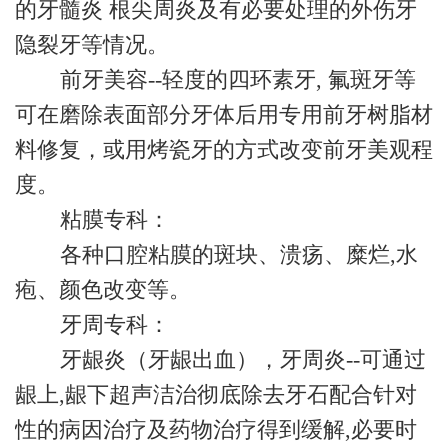
的牙髓炎 根尖周炎及有必要处理的外伤牙
隐裂牙等情况。
前牙美容--轻度的四环素牙, 氟斑牙等
可在磨除表面部分牙体后用专用前牙树脂材
料修复，或用烤瓷牙的方式改变前牙美观程
度。
粘膜专科：
各种口腔粘膜的斑块、溃疡、糜烂,水
疱、颜色改变等。
牙周专科：
牙龈炎（牙龈出血），牙周炎--可通过
龈上,龈下超声洁治彻底除去牙石配合针对
性的病因治疗及药物治疗得到缓解,必要时