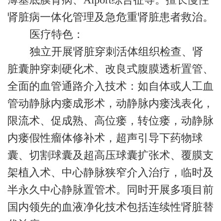
肾脏病一体化管理及急危重肾脏患者救治。
医疗特色：
独立开展肾脏穿刺活体组织检查、肾
脏囊肿穿刺硬化术、改良式腹膜透析置管、
全面的血管通路介入技术：如自体或人工血
管动静脉内瘘成形术，动静脉内瘘浅表化，
限流术、促成熟、高位瘘，转位瘘，动静脉
内瘘假性瘤体修补术，超声引导下药物球
囊、切割球囊及超高压球囊扩张术、覆膜支
架植入术、中心静脉狭窄介入治疗，临时及
半永久中心静脉置管术。同时开展多项目前
国内领先的血液净化技术包括连续性肾脏替