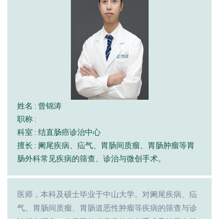
姓名 : 曾锦涛
职称 :
科室 : 结直肠癌诊治中心
擅长 : 阑尾疾病、疝气、胃肠间质瘤、胃肠肿瘤等胃
肠外科常见疾病的筛查、诊治与微创手术。
医师，本科及硕士毕业于中山大学。对阑尾疾病、疝
气、胃肠间质瘤、胃肠道恶性肿瘤等疾病的筛查与诊