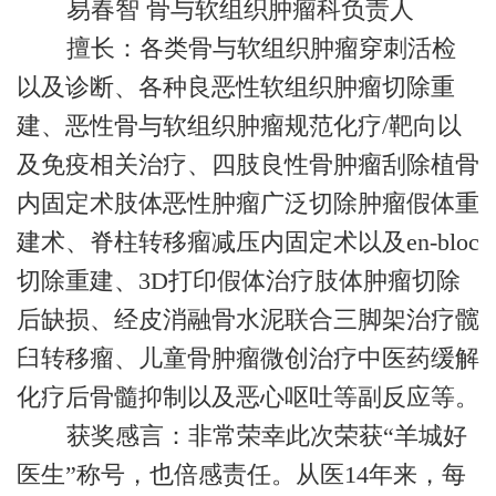
易春智 骨与软组织肿瘤科负责人
擅长：各类骨与软组织肿瘤穿刺活检
以及诊断、各种良恶性软组织肿瘤切除重
建、恶性骨与软组织肿瘤规范化疗/靶向以
及免疫相关治疗、四肢良性骨肿瘤刮除植骨
内固定术肢体恶性肿瘤广泛切除肿瘤假体重
建术、脊柱转移瘤减压内固定术以及en-bloc
切除重建、3D打印假体治疗肢体肿瘤切除
后缺损、经皮消融骨水泥联合三脚架治疗髋
臼转移瘤、儿童骨肿瘤微创治疗中医药缓解
化疗后骨髓抑制以及恶心呕吐等副反应等。
获奖感言：非常荣幸此次荣获“羊城好
医生”称号，也倍感责任。从医14年来，每