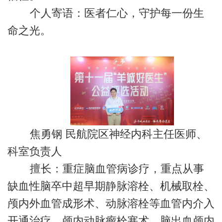
个人寄语：医者仁心，守护每一份生
命之光。
焦勇钢 民航院区神经内科主任医师、
科室负责人
擅长：重症脑血管病诊疗，重点从事
缺血性脑卒中超早期静脉溶栓、机械取栓、
颅内外血管成形术、动脉溶栓等血管内介入
开通治疗，颅内动脉瘤栓塞术、脑出血颅内