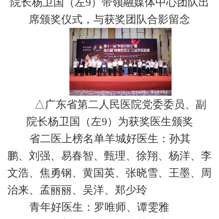
院长杨卫国（左9）带领融媒体中心团队出
席颁奖仪式，与获奖团队合影留念
△广东省第二人民医院党委委员、副
院长杨卫国（左9）为获奖医生颁奖
省二医上榜名单羊城好医生：孙其
鹏、刘强、易春智、甄理、徐翔、杨洋、李
文浩、焦勇钢、黄国英、张晓雪、王墨、周
治来、孟丽丽、吴洋、郑少玲
青年好医生：罗唯师、谭雯雅