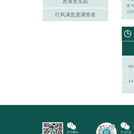
患者意见箱
复
与
行风满意度调查表
08
14
官方微信
官方抖音