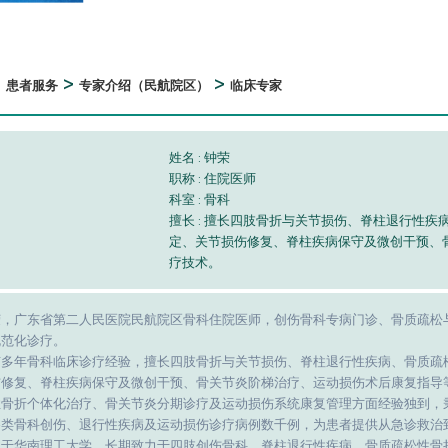
>
>
>
患者服务
专家介绍（民航院区）
临床专家
姓名 : 钟荣
职称 : 住院医师
科室 : 骨科
擅长 : 擅长四肢骨折与关节损伤、脊柱退行性
定、关节损伤修复、脊柱疾病保守及微创干预、
疗技术。
荣，广东省第二人民医院民航院区骨科住院医师，创伤骨科专病门诊、骨质疏松
规范化诊疗。
有多年骨科临床诊疗经验，擅长四肢骨折与关节损伤、脊柱退行性疾病、骨质疏
伤修复、脊柱疾病保守及微创干预、骨关节炎阶梯治疗、运动损伤术后康复指导
性骨折个体化治疗、骨关节炎分期诊疗及运动损伤系统康复管理方面经验独到，
各类骨科创伤、退行性疾病及运动损伤诊疗病例数千例，为患者提供从急诊救治
业于华南理工大学，长期致力于四肢创伤骨科、脊柱退行性疾病、骨质疏松性骨