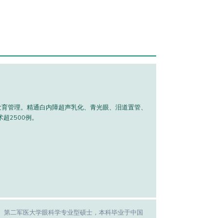
觉发育管理。精通白内障超声乳化、青光眼、泪道置管、
超2500例。
、第二军医大学眼科学专业型硕士，本科毕业于中国