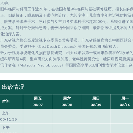
科大学。
事眼科临床与科研工作近20年，在德国有近9年临床与基础研修经历。擅长白内
矫正、倒睫矫正，眼底病及干眼症的诊疗，尤其专注于儿童青少年的近视防控及
管、眼整形等眼表手术，累计参与及主刀各类眼科手术超2500例。系统引进了
防控方案。针对部分疑难患者，善于结合国际诊疗指南、最新临床证据及不同人
体化治疗方案。
任广东省视光协会高度近视专业委员会常务委员、广东省眼健康协会中西医结合
员会委员。受邀担任《Cell Death Diseases》等国际知名期刊审稿人。
致力于视觉系统老化及损伤修复研究。相关成果以第一或通讯作者在SCI收录
部级科研课题4项，重点研究方向为眼肿瘤、老年性黄斑变性、糖尿病视网膜病
讯作者在《Molecular Neurobiology》等国际高水平SCI期刊发表学术论
出诊情况
周五
周六
周日
周一
时间
08/07
08/08
08/09
08/10
上午
:00-11:35
下午