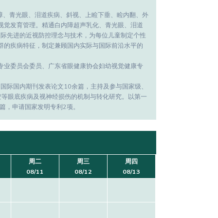
障、青光眼、泪道疾病、斜视、上睑下垂、睑内翻、外
视觉发育管理。精通白内障超声乳化、青光眼、泪道
国际先进的近视防控理念与技术，为每位儿童制定个性
群的疾病特征，制定兼顾国内实际与国际前沿水平的
专业委员会委员、广东省眼健康协会妇幼视觉健康专
的国际国内期刊发表论文10余篇，主持及参与国家级、
变等眼底疾病及视神经损伤的机制与转化研究。以第一
文十余篇，申请国家发明专利2项。
周二
周三
周四
08/11
08/12
08/13