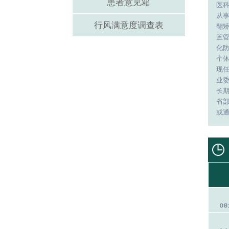
患者意见箱
医
从
行风满意度调查表
翻
置
化
个
现
业委
长期
省
或通
08