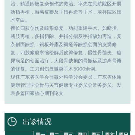
治，精通四肢复杂创伤的救治。率先在民航院区开展
断指再植，游离皮瓣及手指再造等手术，填补院区技
术空白。
擅长四肢创伤及畸形修复，功能重建手术。如断指、
断肢再植，多指切除、并指分指及手指缺如再造，复
杂创面缺损，钢板外露及褥疮等缺损创面的皮瓣修
复，四肢瘢痕挛缩松解后皮瓣修复，慢性骨髓炎、糖
尿病足的创面治疗，大段骨缺损的骨搬运及游离骨瓣
的修复。主刀创伤显微类手术5000余例。
现任广东省医学会显微外科学分会委员，广东省体质
健康管理学会骨与关节健康专业委员会常务委员。发
表多篇国家核心期刊论文
出诊情况